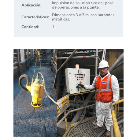
Impulsion de solución rica del pozo
Aplicación:
de operaciones a la planta.
Dimensiones 3 x 3 m, con barandas
Caracteristicas:
metálicas.
Cantidad:
1