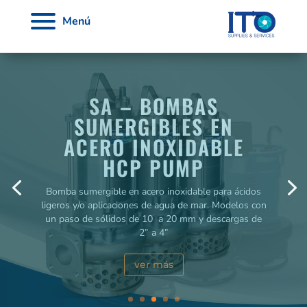
Menú
KBS – BOMBAS
SUMERGIBLES PARA
LODOS MEUDY
Bomba para aplicación en minas, canteras y lodos.
Modelos que llegan a un caudal máximo de 372
m3/h, una altura total de 32 m y con potencias de
5.5 a 30 HP
ver más