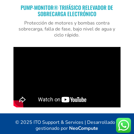
PUMP-MONITOR® TRIFÁSICO RELEVADOR DE
SOBRECARGA ELECTRÓNICO
Protección de motores y bombas contra
sobrecarga, falla de fase, bajo nivel de agua y
ciclo rápido.
© 2025 ITO Support & Services | Desarrollado y
gestionado por
NeoCompute