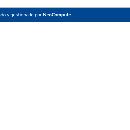
ado y gestionado por
NeoCompute