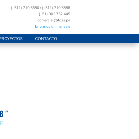
(+511) 710 6880 / (+511) 710 6888
(+51) 902 752 445
comercial@itoss.pe
Envíanos un mensaje
PROYECTOS
CONTACTO
8 ″
E